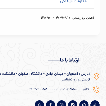
معاونت فرهنگی
آخرین بروزرسانی: 1403/09/10 - 12:22:01
ارتباط با ما
آدرس : اصفهان - میدان آزادی - دانشگاه اصفهان - دانشکده ع
تربیتی و روانشناسی
تلفن : 03137935500 - 03137935501