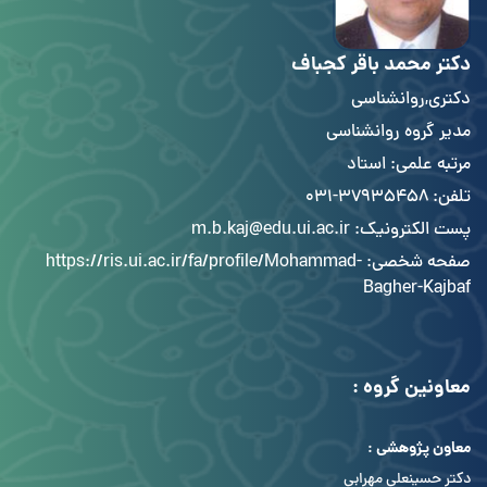
دکتر محمد باقر کجباف
دکتری,روانشناسی
مدیر گروه روانشناسی
مرتبه علمی: استاد
تلفن: ۳۷۹۳۵۴۵۸-031
پست الکترونیک: m.b.kaj@edu.ui.ac.ir
صفحه شخصی:
https://ris.ui.ac.ir/fa/profile/Mohammad-
Bagher-Kajbaf
معاونین گروه :
معاون پژوهشی :
دکتر حسینعلی مهرابی