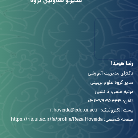
مدیر و معاونین گروه
رضا هویدا
دکترای مدیریت آموزشی
مدیر گروه علوم تربیتی
مرتبه علمی: دانشیار
تلفن: 03137935443
پست الکترونیک: r.hoveida@edu.ui.ac.ir
صفحه شخصی:
https://ris.ui.ac.ir/fa/profile/Reza-Hoveida