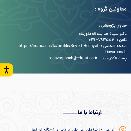
معاونین گروه :
معاون پژوهشی :
دکتر سیدذ هدایت اله داورپناه
تلفن : 03137935541
صفحه شخصی :
https://ris.ui.ac.ir/fa/profile/Seyed-Hedayat-
Davarpanah
پست الکترونیک : h.davarpanah@edu.ui.ac.ir
ارتباط با ما
آدرس : اصفهان، میدان آزادی، دانشگاه اصفهان